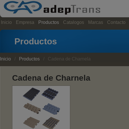
Inicio
Empresa
Productos
Catalogos
Marcas
Contacto
Productos
Inicio
/
Productos
/ Cadena de Charnela
Cadena de Charnela