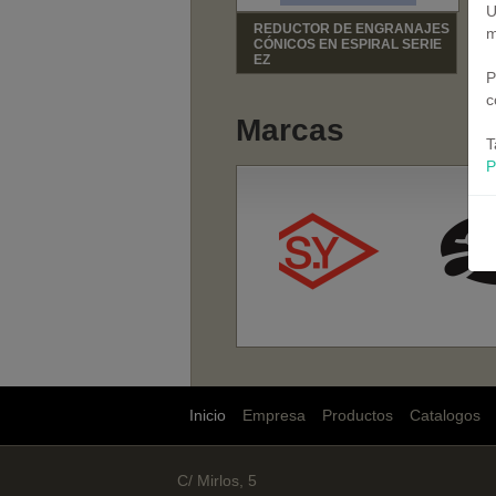
U
REDUCTOR DE ENGRANAJES
m
CÓNICOS EN ESPIRAL SERIE
EZ
P
c
Marcas
T
P
Inicio
Empresa
Productos
Catalogos
C/ Mirlos, 5