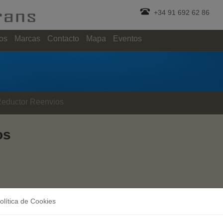
+34 91 692 62 86
os
Marcas
Contacto
Mapa
Eventos
eductor Reenvios
os
olítica de Cookies