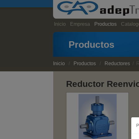
Inicio
Empresa
Productos
Catalog
Productos
Inicio
/
Productos
/
Reductores
/ R
Reductor Reenvi
P